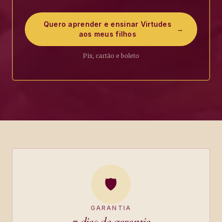
Quero aprender e ensinar Virtudes
→
aos meus filhos
Pix, cartão e boleto
🛡️
GARANTIA
7
dias de garantia