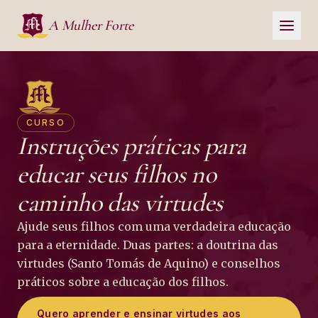
Pular para o conteúdo
A Mulher Forte
CURSO
Instruções práticas para
educar seus filhos no
caminho das virtudes
Ajude seus filhos com uma verdadeira educação
para a eternidade. Duas partes: a doutrina das
virtudes (Santo Tomás de Aquino) e conselhos
práticos sobre a educação dos filhos.
Quero aprender e ensinar virtudes aos