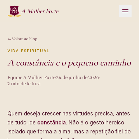
Pular para o conteúdo
A Mulher Forte
←
Voltar ao blog
VIDA ESPIRITUAL
A constância e o pequeno caminho
Equipe A Mulher Forte
·
24 de junho de 2026
·
2
min de leitura
Quem deseja crescer nas virtudes precisa, antes
de tudo, de
constância
. Não é o gesto heroico
isolado que forma a alma, mas a repetição fiel do